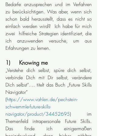
Bedarfe anzusprechen und im Verfahren 
zu berücksichtigen. Was aber, wenn sich 
schon bald herausstellt, dass es nicht so 
einfach werden wird?  Ich habe für mich 
zwei  hilfreiche Strategien identifiziert, die 
ich anzuwenden versuche, um aus 
Erfahrungen zu lernen.
1)     Knowing me
„Verstehe dich selbst, spüre dich selbst, 
verbinde Dich mit Dir selbst, verändere 
Dich selbst“…. titelt das Buch „Future Skills 
Navigator“ 
(
https://www.vahlen.de/pechstein-
schwemmle-future-skills-
navigator/product/34452695
) im 
Themenfeld intrapersonale Future Skills. 
Das finde ich einigermaßen 
beeindruckend, denn bisher zählten 