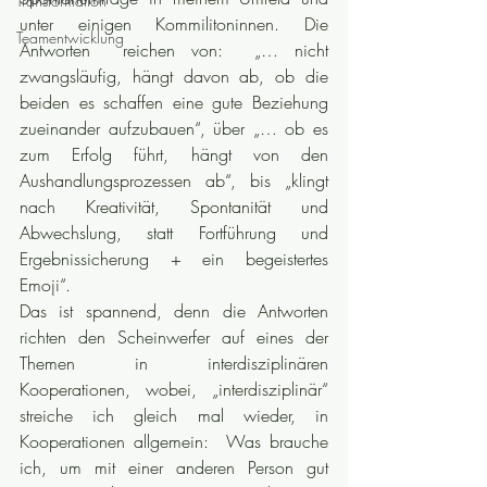
Transformation
unter einigen Kommilitoninnen. Die 
Teamentwicklung
Antworten  reichen von:  „… nicht 
zwangsläufig, hängt davon ab, ob die 
beiden es schaffen eine gute Beziehung 
zueinander aufzubauen“, über „… ob es  
zum Erfolg führt, hängt von den 
Aushandlungsprozessen ab“, bis „klingt 
nach Kreativität, Spontanität und 
Abwechslung, statt Fortführung und 
Ergebnissicherung + ein begeistertes 
Emoji“. 
Das ist spannend, denn die Antworten 
richten den Scheinwerfer auf eines der 
Themen in interdisziplinären 
Kooperationen, wobei, „interdisziplinär“ 
streiche ich gleich mal wieder, in 
Kooperationen allgemein:  Was brauche 
ich, um mit einer anderen Person gut 