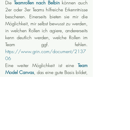
Die 
Teamrollen nach Belbin
 können auch 
2er oder 3er Teams hilfreiche Erkenntnisse 
bescheren. Einerseits bieten sie mir die 
Möglichkeit, mir selbst bewusst zu werden, 
in welchen Rollen ich agiere, andererseits 
kenn deutlich werden, welche Rollen im 
Team ggf. fehlen. 
https://www.grin.com/document/2137
06
Eine weiter Möglichkeit ist eine 
Team 
Model Canvas
, das eine gute Basis bildet, 
über Erwartungen, Bedarfe, Rollen, Werte, 
gemeinsame und persönliche Ziele, sowie 
Stärken und Schwächen des Teams ins 
Gespräch zu kommen   
Alle diese Tools können einen Rahmen für 
Gespräche schaffen, die mehr 
Transparenz in das Setting „Begegnen 