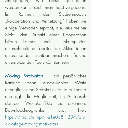
Anregungen, wie diese geschaffen 
werden kann,  sucht man meist vergebens. 
Im Rahmen des Studienmoduls 
„Kooperation und Vernetzung“ haben wir 
einige Methoden erprobt, die, aus meiner 
Sicht, den Auftakt einer Kooperation 
bilden können und  unkompliziert 
unterschiedliche Facetten der Akteur:innen 
untereinander sichtbar machen. Solche 
unterstützenden Tools könnten sein:
Moving Motivators
 – Ein persönliches 
Ranking zehn ausgewählter Werte 
ermöglicht eine Selbstreflexion zum Thema 
und ggf. die Möglichkeit, im Austausch 
darüber Wertekonflikte zu erkennen. 
Downloadmöglichkeit u.a. hier: 
https://mailchi.mp/1a1e0a8f1234/dru
ckvorlage-moving-motivators