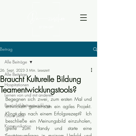
Beitrag
Alle Beiträge
26. Sept. 2023
3 Min. Lesezeit
Alle Beiträge
Braucht Kulturelle Bildung
Hospitationen
Teamentwicklungstools?
Lernen von und mit anderen
Begegnen sich zwei, zum ersten Mal und 
Persönlichkeitsentwicklung
entwickeln gemeinsam ein agiles Projekt. 
Klingt das nach einem Erfolgsrezept?  Ich 
Future Skills
beschließe ein Meinungsbild einzuholen, 
Kommunikation
greife zum Handy und starte eine 
Spontanumfrage in meinem Umfeld und 