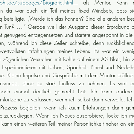
hl.de/subpages/Biografie.html 
 als Mentor. Kann m
n da war auch ein Teil meines fixed Mindsets, dass sic
 beteiligte. „Werde ich das können? Sind alle anderen bes
in Tun? ….“ Gerade weil der Ausgang dieser Erprobung of
ht genügend entgegensetzen und startete angespannt in die
en, während ich diese Zeilen schreibe, denn rückblickend
ertvollsten Erfahrungen meines Lebens. Es war ein weni
n zögerlichen Versuchen mit Kohle auf einem A3 Blatt, hin zu
 Experimentieren mit Farben, Spachtel, Pinsel und Nudelho
e. Kleine Impulse und Gespräche mit dem Mentor eröffnet
ensrunde, ohne zu stark Einfluss zu nehmen. Es war ein
noch einmal deutlich gemacht hat: Ich kann andere n
omfortzone zu verlassen, wenn ich selbst darin verweile. Ich
 Prozess begleiten, wenn ich kaum Erfahrungen darin ge
re zurückliegen. Wenn ich Neues ausprobiere, locke ich me
ann einen weiteren Teil meiner Persönlichkeit näher an ei