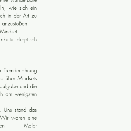
, wie sich ein 
h in der Art zu 
l anzustoßen.
 Mindset. 
kultur skeptisch 
r Fremderfahrung 
e über Mindsets 
naufgabe und die 
ch am wenigsten 
 Uns stand das 
Wir waren eine 
kleine Gruppe (5Personen) und hatten einen Maler 