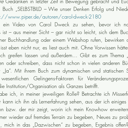
re 
Gedanken in letzter Zeit in Bewegung gebracht und Euch 
s Buch „SELBSTBILD – Wie unser Denken Erfolg und Nieder
s://www.piper.de/autoren/carol-dweck-2180
k ein Video von Carol Dweck zu sehen, bevor ich na
s ist – aus meiner Sicht – gar nicht so leicht, sich dem Bu
iner Buchhandlung oder einem Webshop rufen, bewirken a
sst eben nicht nur, es liest auch mit. Ohne Vorwissen hätt
Buch greifen lassen und außerdem… Gibt es zum Thema „S
n oder schreiben, dass nicht schon in vielen anderen B
t „Ja“. Mit ihrem Buch zum dynamischen und statischen Se
sentlichen Gelingens-Faktoren für Veränderungsproze
e Institution/Organisation als Ganzes betrifft.
be ich, in meiner jeweiligen Rolle? Betrachte ich Misserfo
kann ich ihn als Lernerfahrung sehen, aus der ich einiges 
nn bzw. der mir zeigt, worin ich mein Knowhow erweiter
mer wieder auf fremdes Terrain zu begeben, Neues zu prob
, mich in das „Dazwischen“ zu begeben, Ergebnis offen?