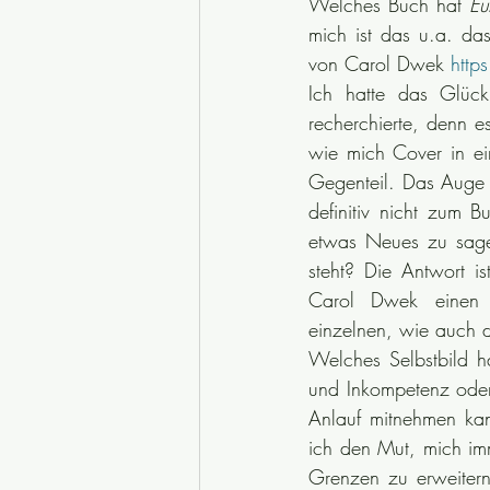
Welches Buch hat 
Eu
mich ist das u.a. da
von Carol Dwek 
http
Ich hatte das Glüc
recherchierte, denn e
wie mich Cover in e
Gegenteil. Das Auge i
definitiv nicht zum 
etwas Neues zu sage
steht? Die Antwort is
Carol Dwek einen we
einzelnen, wie auch di
Welches Selbstbild ha
und Inkompetenz oder 
Anlauf mitnehmen ka
ich den Mut, mich im
Grenzen zu erweitern