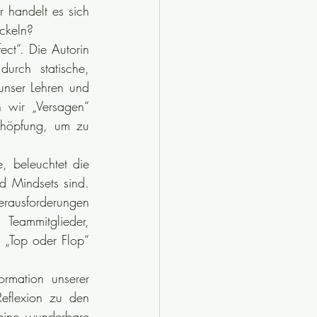
 handelt es sich 
ckeln?
ct“. Die Autorin 
urch statische, 
unser Lehren und 
 wir „Versagen“ 
höpfung, um zu 
, beleuchtet die 
d Mindsets sind. 
rausforderungen 
Teammitglieder, 
 „Top oder Flop“ 
rmation unserer 
eflexion zu den 
ine wunderbare 