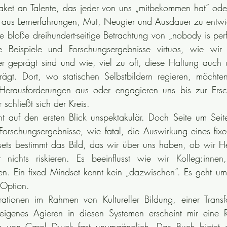
 Paket an Talente, das jeder von uns „mitbekommen hat“ oder
h aus Lernerfahrungen, Mut, Neugier und Ausdauer zu entwi
e bloße dreihundert-seitige Betrachtung von „nobody is perfe
e Beispiele und Forschungsergebnisse virtuos, wie wir d
der geprägt sind und wie, viel zu oft, diese Haltung auch 
ägt. Dort, wo statischen Selbstbildern regieren, möchten
Herausforderungen aus oder engagieren uns bis zur Ersc
 schließt sich der Kreis.
nt auf den ersten Blick unspektakulär. Doch Seite um Seite
Forschungsergebnisse, wie fatal, die Auswirkung eines fixe
sets bestimmt das Bild, das wir über uns haben, ob wir He
nichts riskieren. Es beeinflusst wie wir Kolleg:innen, 
len. Ein fixed Mindset kennt kein „dazwischen“. Es geht um
 Option. 
tionen im Rahmen von Kultureller Bildung, einer Transfo
 eigenes Agieren in diesen Systemen erscheint mir eine R
en von Carol Dwek fast unumgänglich. Das Buch bietet e