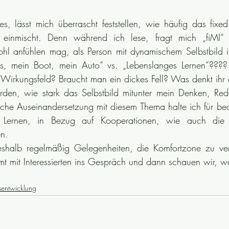
s, lässt mich überrascht feststellen, wie häufig das fixed
einmischt. Denn während ich lese, fragt mich „fiMI“ 
hl anfühlen mag, als Person mit dynamischem Selbstbild i
s, mein Boot, mein Auto“ vs. „Lebenslanges Lernen“????
 Wirkungsfeld? Braucht man ein dickes Fell? Was denkt ihr
orden, wie stark das Selbstbild mitunter mein Denken, Re
iche Auseinandersetzung mit diesem Thema halte ich für bed
 Lernen, in Bezug auf Kooperationen, wie auch die 
n.
shalb regelmäßig Gelegenheiten, die Komfortzone zu ver
mt mit Interessierten ins Gespräch und dann schauen wir, wa
tsentwicklung