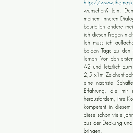
http://www.thomasko
wünschen? Jein. Den
meinem inneren Dialog
beurteilen andere me
ich diesen Fragen nic
Ich muss ich auflach
beiden Tage zu den w
lernen. Von den erste
A2 und letztlich zum
2,5 x1m Zeichenfläch
eine nächste Schaff
Erfahrung, die mir 
herausfordern, ihre K
kompetent in diesem
diese schon viele Jah
aus der Deckung und k
bringen.