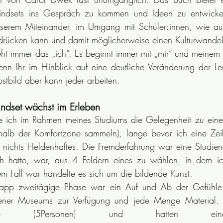
indsets ins Gespräch zu kommen und Ideen zu entwickeln
serem Miteinander, im Umgang mit Schüler:innen, wie auc
sdrücken kann und damit möglicherweise einen Kulturwande
t immer das „ich“. Es beginnt immer mit „mir“ und meinem
nn Ihr im Hinblick auf eine deutliche Veränderung der Lern
stbild aber kann jeder arbeiten. 
ndset wächst im Erleben
te ich im Rahmen meines Studiums die Gelegenheit zu eine
halb der Komfortzone sammeln), lange bevor ich eine Zeil
 nichts Heldenhaftes. Die Fremderfahrung war eine Studie
ch hatte, war, aus 4 Feldern eines zu wählen, in dem i
em Fall war handelte es sich um die bildende Kunst. 
knapp zweitägige Phase war ein Auf und Ab der Gefühle.
ener Museums zur Verfügung und jede Menge Material. 