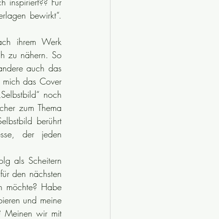
inspiriert?? Für 
lagen bewirkt“. 
ch ihrem Werk 
ch zu nähern. So 
ndere auch das 
e mich das Cover 
elbstbild“ noch 
ücher zum Thema 
lbstbild berührt 
sse, der jeden 
lg als Scheitern 
für den nächsten 
n möchte? Habe 
ieren und meine 
 Meinen wir mit 