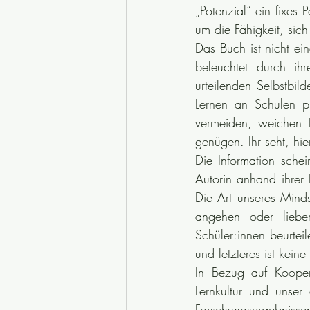
„Potenzial“ ein fixes
um die Fähigkeit, sic
Das Buch ist nicht ein
beleuchtet durch ihr
urteilenden Selbstbil
Lernen an Schulen pr
vermeiden, weichen 
genügen. Ihr seht, hier
Die Information schei
Autorin anhand ihrer 
Die Art unseres Mind
angehen oder lieber 
Schüler:innen beurtei
und letzteres ist keine
In Bezug auf Koopera
Lernkultur und unser
Forschungsergebniss